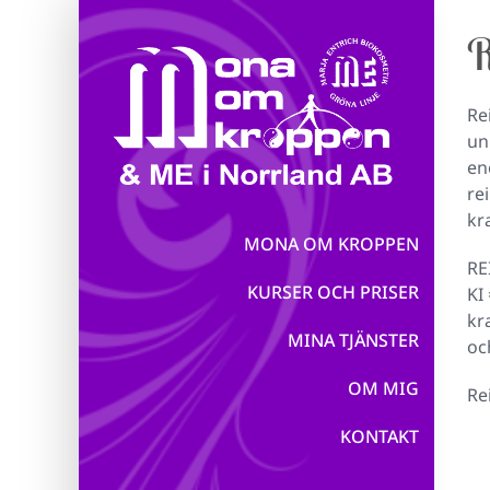
Fortsätt
till
R
innehållet
Re
un
en
re
kr
MONA OM KROPPEN
RE
KURSER OCH PRISER
KI
kr
MINA TJÄNSTER
oc
OM MIG
Re
KONTAKT