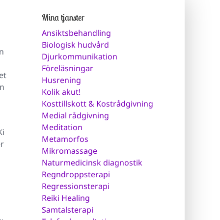
Mina tjänster
Ansiktsbehandling
Biologisk hudvård
en
Djurkommunikation
Föreläsningar
et
Husrening
en
Kolik akut!
Kosttillskott & Kostrådgivning
Medial rådgivning
Meditation
Ki
Metamorfos
er
Mikromassage
Naturmedicinsk diagnostik
Regndroppsterapi
Regressionsterapi
Reiki Healing
Samtalsterapi