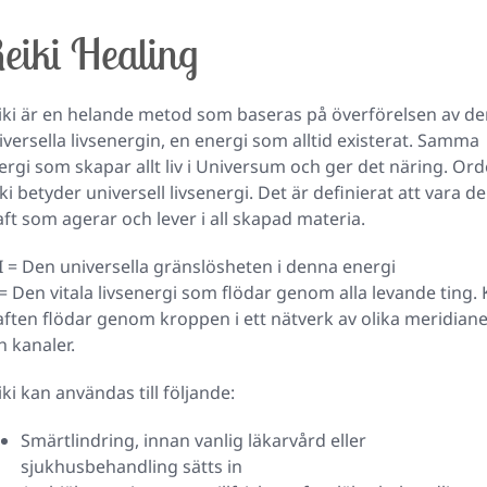
eiki Healing
iki är en helande metod som baseras på överförelsen av d
iversella livsenergin, en energi som alltid existerat. Samma
ergi som skapar allt liv i Universum och ger det näring. Ord
iki betyder universell livsenergi. Det är definierat att vara d
aft som agerar och lever i all skapad materia.
I = Den universella gränslösheten i denna energi
 = Den vitala livsenergi som flödar genom alla levande ting. 
aften flödar genom kroppen i ett nätverk av olika meridian
h kanaler.
iki kan användas till följande:
Smärtlindring, innan vanlig läkarvård eller
sjukhusbehandling sätts in