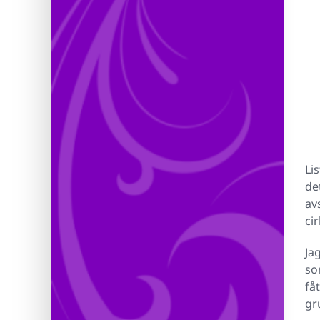
Li
de
av
ci
Ja
so
få
gr