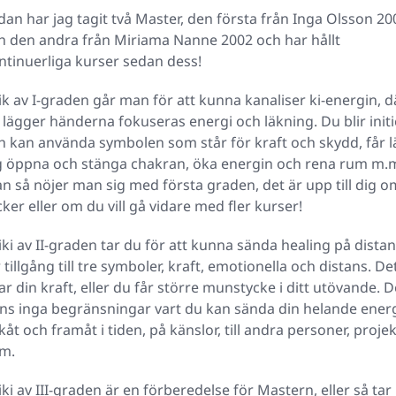
dan har jag tagit två Master, den första från Inga Olsson 20
h den andra från Miriama Nanne 2002 och har hållt
ntinuerliga kurser sedan dess!
ik av I-graden går man för att kunna kanaliser ki-energin, d
 lägger händerna fokuseras energi och läkning. Du blir init
h kan använda symbolen som står för kraft och skydd, får l
g öppna och stänga chakran, öka energin och rena rum m.m.
n så nöjer man sig med första graden, det är upp till dig o
cker eller om du vill gå vidare med fler kurser!
iki av II-graden tar du för att kunna sända healing på distan
r tillgång till tre symboler, kraft, emotionella och distans. De
ar din kraft, eller du får större munstycke i ditt utövande. D
nns inga begränsningar vart du kan sända din helande energi 
kåt och framåt i tiden, på känslor, till andra personer, projek
m.
iki av III-graden är en förberedelse för Mastern, eller så ta