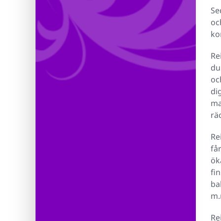
Se
oc
ko
Re
du
oc
di
ma
rä
Re
få
ök
fi
ba
m.
Re