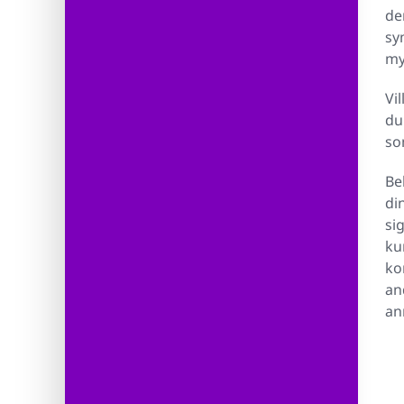
de
sy
my
Vi
du 
so
Be
di
si
ku
ko
an
an