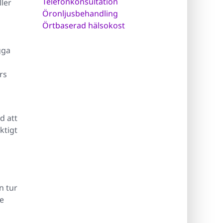
Telefonkonsultation
ller
Öronljusbehandling
Örtbaserad hälsokost
gga
rs
d att
ktigt
n tur
te