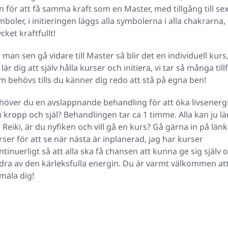
n för att få samma kraft som en Master, med tillgång till se
mboler, i initieringen läggs alla symbolerna i alla chakrarna,
cket kraftfullt!
ll man sen gå vidare till Master så blir det en individuell kurs
lär dig att själv hålla kurser och initiera, vi tar så många till
m behövs tills du känner dig redo att stå på egna ben!
höver du en avslappnande behandling för att öka livsenergi
n kropp och själ? Behandlingen tar ca 1 timme. Alla kan ju lä
g Reiki, är du nyfiken och vill gå en kurs? Gå gärna in på län
rser för att se när nästa är inplanerad, jag har kurser
ntinuerligt så att alla ska få chansen att kunna ge sig själv 
dra av den kärleksfulla energin. Du är varmt välkommen at
mäla dig!