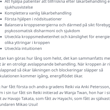
Att hjälpa patienter att tillfriskna efter läkarbehandling e
sjukhusvistelse
Komplettera vanlig läkarbehandling
Första hjälpen i nödsituationer
Balansera kroppsenergierna och därmed på sikt föreby
psykosomatisk disharmoni och sjukdom
Utveckla kroppsmedvetenhet och känslighet för energie
olika yttringar i kroppen
Utveckla intuitionen
stan kan göras hur lång som helst, det kan sammanfatts me
t är en otroligt avslappnande behandling. När kroppen är ri
slappnad så ökar läkningen och blockeringar släpper så
rkulationen kommer igång, energiflödet ökar.
g har fått första och andra gradens Reiki via Anki Petersson,
m i sin tur fått sin Reiki initierad av Wanja Twan, hon har i si
tt av Havajo Takata, som fått av Hayachi, som fått av självas
undaren Mikao Usui!