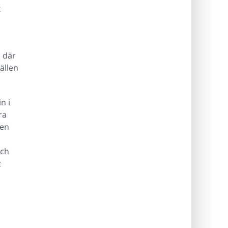
x
, där
fällen
n i
ra
ken
och
t