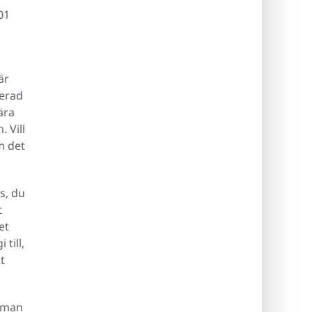
01
är
ierad
ära
 Vill
m det
s, du
t
et
till,
t
r man